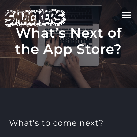
Skip
to
content
What’s Next of
the App Store?
What’s to come next?